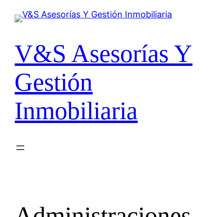
Saltar
al
contenido
V&S Asesorías Y
Gestión
Inmobiliaria
Administraciones